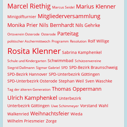
Marcel Riethig
Marius Klenner
Marcus Seidel
Mitgliederversammlung
Minigolfturnier
Monika Prier
Nils Bernhardt
Nils Gehrke
Parteitag
Ortsverein Osterode
Osterode
Rolf Willige
politischer Aschermittwoch
Programm
Resolution
Rosita Klenner
Sabrina Kamphenkel
Schwimmbad
Schule und Kindergarten
Schützenvereine
SPD-Bezirk Braunschweig
Siegrid Dallmann
Sigmar Gabriel
SPD
SPD-Bezirk Hannover
SPD-Unterbezirk Göttingen
SPD-Unterbezirk Osterode
Stephan Weil
Sven Waschke
Thomas Oppermann
Tag der älteren Generation
Ulrich Kamphenkel
Unterbezirk
Unterbezirk Göttingen
Vorstand
Wahl
Uwe Schimmeyer
Weihnachtsfeier
Walkenried
Wieda
Wilhelm Priesmeier
Zorge