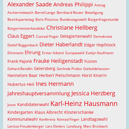
Alexander Saade
Andreas Philippi
Antrag
Aschermittwoch
Bernd Lange
Bernhard Reuter
Beteiligung
Bezirksparteitag
Boris Pistorius
Bundestagswahl
Bürgerfragestunde
Christiane Hellberg
Bürgermeisterkandidat
Claus Eggert
Delegiertenwahl
Conrad Finger
Demokratie
Dieter Haberlandt
Edgar Hopfstock
Detlef Roggenbach
Ehrung
Ehrenamt
Erster Advent
Europawahl
Evelyn Kaufmann
Frauke Heiligenstadt
Frank Pajonk
Fusion
Geiersberg
Gehard Bendlin
Gerlinde Probst
Gieboldehausen
Hannelore Baar
Herbert Pietschmann
Horst Knorrn
Ines Hermann
Hubertus Heil
Jessica Herzberg
Jahreshauptversammlung
Karl-Heinz Hausmann
Kandidatenwahl
Jusos
Kindergarten
Klaus Albrecht
Klosterschänke
Kommunalwahl
Landtagswahl
Konferenz
Konrad Finger
Larissa Freudenberger
Lars Deiters
Lüneburg
Marc Brosbach