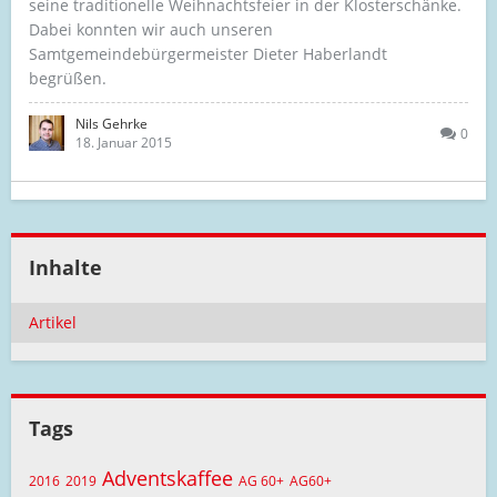
seine traditionelle Weihnachtsfeier in der Klosterschänke.
Dabei konnten wir auch unseren
Samtgemeindebürgermeister Dieter Haberlandt
begrüßen.
Nils Gehrke
0
18. Januar 2015
Inhalte
Artikel
Tags
Adventskaffee
2016
2019
AG 60+
AG60+