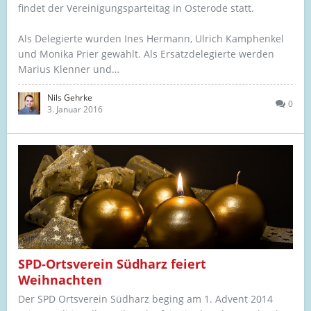
findet der Vereinigungsparteitag in Osterode statt.
Als Delegierte wurden Ines Hermann, Ulrich Kamphenkel
und Monika Prier gewählt. Als Ersatzdelegierte werden
Marius Klenner und…
Nils Gehrke
0
3. Januar 2016
SPD-Ortsverein Südharz feiert
Weihnachten
Der SPD Ortsverein Südharz beging am 1. Advent 2014