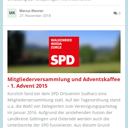
Marius Klenner
0
27. November 2018
Mitgliederversammlung und Adventskaffee
- 1. Advent 2015
Kürzlich fand bei dem SPD Ortsverein Südharz eine
Mitgliederversammlung statt. Auf der Tagesordnung stand
u.a. die Wahl von Delegierten zum Vereinigungsparteitag
im Januar 2016. Aufgrund der anstehenden Fusion der
Landkreise Göttingen und Osterode werden auch die
Unterbezirke der SPD fusionieren. Aus diesem Grund