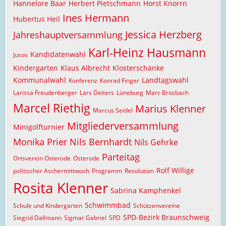
Hannelore Baar
Herbert Pietschmann
Horst Knorrn
Ines Hermann
Hubertus Heil
Jessica Herzberg
Jahreshauptversammlung
Karl-Heinz Hausmann
Kandidatenwahl
Jusos
Kindergarten
Klaus Albrecht
Klosterschänke
Kommunalwahl
Landtagswahl
Konferenz
Konrad Finger
Larissa Freudenberger
Lars Deiters
Lüneburg
Marc Brosbach
Marcel Riethig
Marius Klenner
Marcus Seidel
Mitgliederversammlung
Minigolfturnier
Monika Prier
Nils Bernhardt
Nils Gehrke
Parteitag
Ortsverein Osterode
Osterode
Rolf Willige
politischer Aschermittwoch
Programm
Resolution
Rosita Klenner
Sabrina Kamphenkel
Schwimmbad
Schule und Kindergarten
Schützenvereine
SPD-Bezirk Braunschweig
Siegrid Dallmann
Sigmar Gabriel
SPD