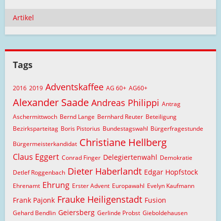
Artikel
Tags
Adventskaffee
2016
2019
AG 60+
AG60+
Alexander Saade
Andreas Philippi
Antrag
Aschermittwoch
Bernd Lange
Bernhard Reuter
Beteiligung
Bezirksparteitag
Boris Pistorius
Bundestagswahl
Bürgerfragestunde
Christiane Hellberg
Bürgermeisterkandidat
Claus Eggert
Delegiertenwahl
Conrad Finger
Demokratie
Dieter Haberlandt
Edgar Hopfstock
Detlef Roggenbach
Ehrung
Ehrenamt
Erster Advent
Europawahl
Evelyn Kaufmann
Frauke Heiligenstadt
Frank Pajonk
Fusion
Geiersberg
Gehard Bendlin
Gerlinde Probst
Gieboldehausen